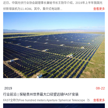
近日，中国光伏行业协会副理事长兼秘书长王勃华介绍，2019年上半年我国光
伏新增装机为11.4GW。其中，集中式电站新...
查看更多
2019
08-22
行业前沿 | 探秘贵州世界最大口径望远镜FAST安装
FAST全称为Five hundred meters Aperture Spherical Telescope（50...
查看更多