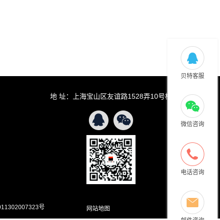
贝特客服
地 址：上海宝山区友谊路1528弄10号楼
微信咨询
电话咨询
302007323号
网站地图